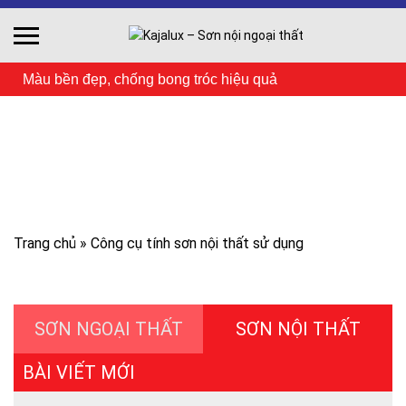
Skip
to
content
Màu bền đẹp, chống bong tróc hiệu quả
Công cụ tính sơn nội thất sử dụng
Trang chủ
»
Công cụ tính sơn nội thất sử dụng
SƠN NGOẠI THẤT
SƠN NỘI THẤT
BÀI VIẾT MỚI